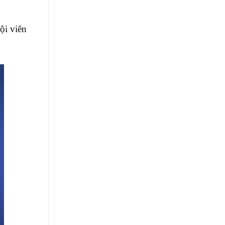
ội viên