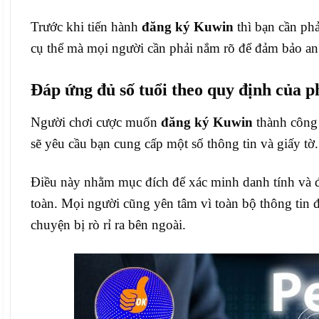
Trước khi tiến hành
đăng ký Kuwin
thì bạn cần ph
cụ thể mà mọi người cần phải nắm rõ để đảm bảo an
Đáp ứng đủ số tuổi theo quy định của p
Người chơi cược muốn
đăng ký Kuwin
thành công p
sẽ yêu cầu bạn cung cấp một số thông tin và giấy tờ
Điều này nhằm mục đích để xác minh danh tính và đ
toàn. Mọi người cũng yên tâm vì toàn bộ thông tin
chuyện bị rò rỉ ra bên ngoài.