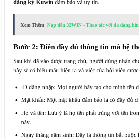
đăng ký Kuwin
đảm bảo và uy tín.
Xem Thêm
Nạp tiền 32WIN - Thao tác với đa dạng hìn
Bước 2: Điền đầy đủ thông tin mà hệ t
Sau khi đã vào được trang chủ, người dùng nhấn c
này sẽ có biểu mẫu hiện ra và việc của hội viên cược
ID đăng nhập: Mọi người hãy tạo cho mình tên đă
Mật khẩu: Một mật khẩu đảm bảo là có đầy đủ chữ
Họ và tên: Lưu ý là họ tên phải trùng với tên tro
này.
Ngày tháng năm sinh: Đây là thông tin bắt buộc 