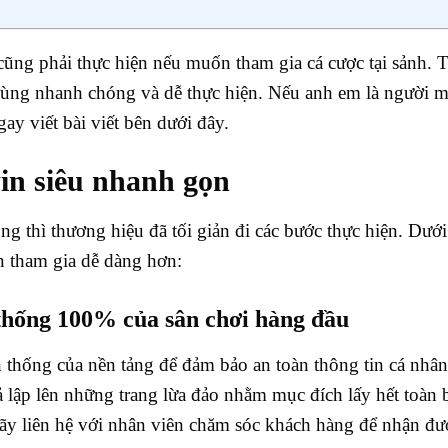
 cũng phải thực hiện nếu muốn tham gia cá cược tại sảnh. T
cùng nhanh chóng và dễ thực hiện. Nếu anh em là người mớ
ay viết bài viết bên dưới đây.
in siêu nhanh gọn
g thì thương hiệu đã tối giản đi các bước thực hiện. Dưới
ên tham gia dễ dàng hơn:
thống 100% của sân chơi hàng đầu
 thống của nền tảng để đảm bảo an toàn thông tin cá nhân
iả lập lên những trang lừa đảo nhằm mục đích lấy hết toàn
 hãy liên hệ với nhân viên chăm sóc khách hàng để nhận đư