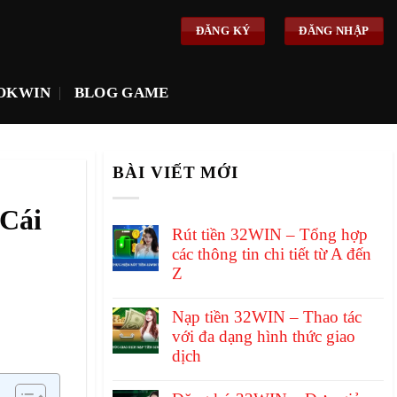
ĐĂNG KÝ
ĐĂNG NHẬP
 OKWIN
BLOG GAME
BÀI VIẾT MỚI
 Cái
Rút tiền 32WIN – Tổng hợp
các thông tin chi tiết từ A đến
Z
Nạp tiền 32WIN – Thao tác
với đa dạng hình thức giao
dịch