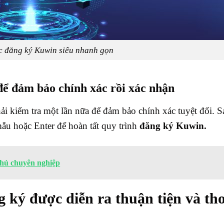
c đăng ký Kuwin siêu nhanh gọn
 để đảm bảo chính xác rồi xác nhận
hải kiểm tra một lần nữa để đảm bảo chính xác tuyệt đối. 
u hoặc Enter để hoàn tất quy trình
đăng ký Kuwin.
thủ chuyên nghiệp
g ký được diễn ra thuận tiện và th