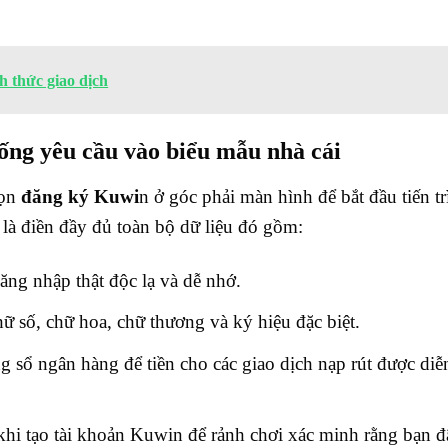
h thức giao dịch
hống yêu cầu vào biểu mẫu nhà cái
họn
đăng ký Kuwi
n ở góc phải màn hình để bắt đầu tiến t
 là điền đầy đủ toàn bộ dữ liệu đó gồm:
ng nhập thật độc lạ và dễ nhớ.
 số, chữ hoa, chữ thương và ký hiệu đặc biệt.
ng sổ ngân hàng để tiền cho các giao dịch nạp rút được diễ
khi tạo tài khoản Kuwin để rảnh chơi xác minh rằng bạn đ