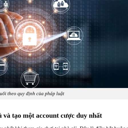
uổi theo quy định của pháp luật
ủ và tạo một account cược duy nhất