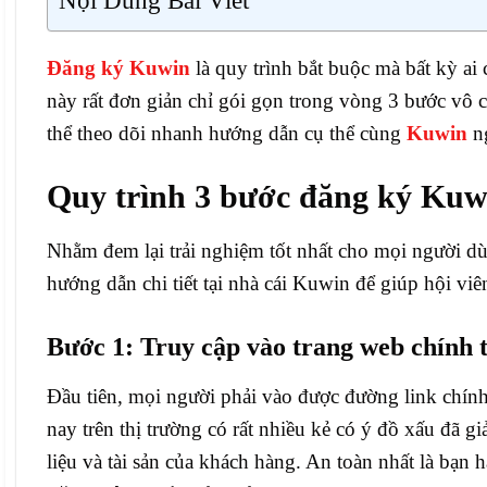
Đăng ký Kuwin
là quy trình bắt buộc mà bất kỳ ai
này rất đơn giản chỉ gói gọn trong vòng 3 bước vô 
thể theo dõi nhanh hướng dẫn cụ thể cùng
Kuwin
ng
Quy trình 3 bước đăng ký Kuw
Nhằm đem lại trải nghiệm tốt nhất cho mọi người dùn
hướng dẫn chi tiết tại nhà cái Kuwin để giúp hội vi
Bước 1: Truy cập vào trang web chính 
Đầu tiên, mọi người phải vào được đường link chính
nay trên thị trường có rất nhiều kẻ có ý đồ xấu đã g
liệu và tài sản của khách hàng. An toàn nhất là bạn