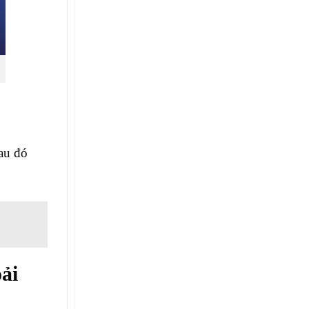
Sau đó
oải