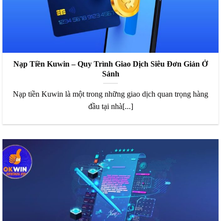
Nạp Tiền Kuwin – Quy Trình Giao Dịch Siêu Đơn Giản Ở
Sảnh
Nạp tiền Kuwin là một trong những giao dịch quan trọng hàng
đầu tại nhà[...]