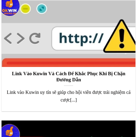
Link Vào Kuwin Và Cách Để Khắc Phục Khi Bị Chặn
Đường Dẫn
Link vào Kuwin uy tín sẽ giúp cho hội viên được trải nghiệm cá
cược[...]