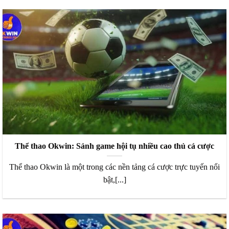
Thể thao Okwin: Sảnh game hội tụ nhiều cao thủ cá cược
Thể thao Okwin là một trong các nền tảng cá cược trực tuyến nổi
bật,[...]