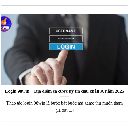
Login 98win – Địa điểm cá cược uy tín đầu châu Á năm 2025
Thao tác login 98win là bước bắt buộc mà game thủ muốn tham
gia đặt[...]