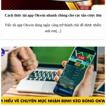
Cách thức tải app Okwin nhanh chóng cho các tân cược thủ
Việc tải app Okwin đang ngày càng trở thành chủ đề được nhiều
anh em[...]