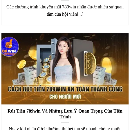
Các chương trình khuyến mãi 789win nhận được nhiều sự quan
tâm của hội viên[...]
Rút Tiền 789win Và Những Lưu Ý Quan Trọng Của Tiến
Trình
Ngay khi nhận được thưởng thì bet thủ sẽ nhanh chóng muốn