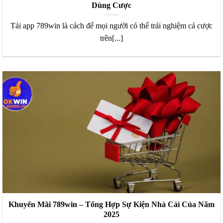
Dùng Cược
Tải app 789win là cách để mọi người có thể trải nghiệm cá cược
trên[...]
Khuyến Mãi 789win – Tổng Hợp Sự Kiện Nhà Cái Của Năm
2025