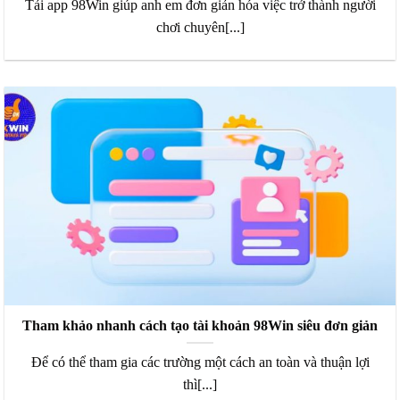
Tải app 98Win giúp anh em đơn giản hóa việc trở thành người
chơi chuyên[...]
Tham khảo nhanh cách tạo tài khoản 98Win siêu đơn giản
Để có thể tham gia các trường một cách an toàn và thuận lợi
thì[...]