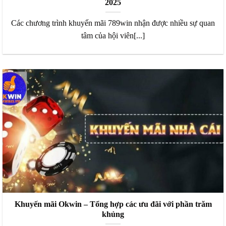
2025
Các chương trình khuyến mãi 789win nhận được nhiều sự quan
tâm của hội viên[...]
Khuyến mãi Okwin – Tổng hợp các ưu đãi với phần trăm
khủng