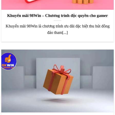
Khuyến mãi 98Win – Chương trình độc quyền cho gamer
Khuyến mãi 98Win là chương trình ưu đãi đặc biệt thu hút đông
đảo tham[...]