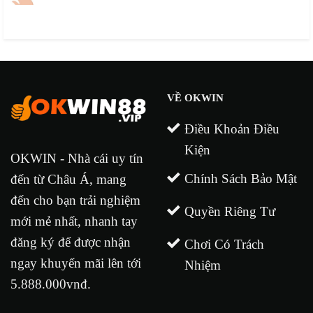
VỀ OKWIN
Điều Khoản Điều
Kiện
OKWIN - Nhà cái uy tín
Chính Sách Bảo Mật
đến từ Châu Á, mang
đến cho bạn trải nghiệm
Quyền Riêng Tư
mới mẻ nhất, nhanh tay
đăng ký để được nhận
Chơi Có Trách
ngay khuyến mãi lên tới
Nhiệm
5.888.000vnđ.