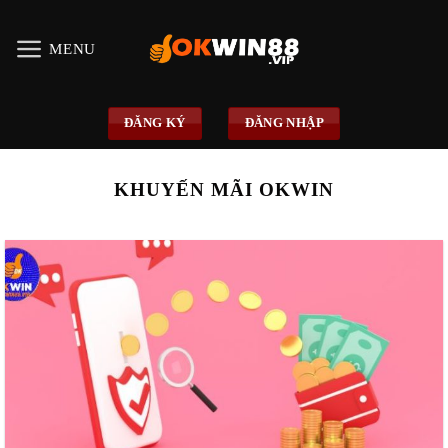
Skip
to
MENU
content
ĐĂNG KÝ
ĐĂNG NHẬP
KHUYẾN MÃI OKWIN