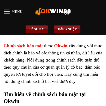
Skip
to
MENU
content
ĐĂNG KÝ
ĐĂNG NHẬP
Chính sách bảo mật
được
Okwin
xây dựng với mục
đích chính là bảo vệ các thông tin cá nhân, dữ liệu của
khách hàng. Nội dung trong chính sách đều tuân thủ
theo quy chuẩn của cơ quan quản lý cờ bạc, đảm bảo
quyền lợi tuyệt đối cho hội viên. Hãy cùng tìm hiểu
nội dung chính sách ở bài viết dưới đây.
Tìm hiểu về chính sách bảo mật tại
Okwin