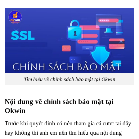
Tìm hiểu về chính sách bảo mật tại Okwin
Nội dung về chính sách bảo mật tại
Okwin
Trước khi quyết định có nên tham gia cá cược tại đây
hay không thì anh em nên tìm hiểu qua nội dung