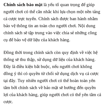
Chính sách bảo mật
là yếu tố quan trọng để giúp
người chơi có thể cân nhắc khi lựa chọn một nền tảng
cá cược trực tuyến. Chính sách được ban hành nhằm
bảo vệ thông tin an toàn cho người chơi. Nội dung
chính sách sẽ tập trung vào việc chia sẻ những công
cụ để bảo vệ dữ liệu của khách hàng.
Đồng thời trong chính sách còn quy định về việc hệ
thống sẽ thu thập, sử dụng dữ liệu của khách hàng.
Đây là điều kiện bắt buộc, nếu người chơi không
đồng ý thì có quyền từ chối sử dụng dịch vụ cá cược
tại đây. Tuy nhiên người chơi có thể hoàn toàn yên
tâm bởi chính sách về bảo mật sẽ hướng đến quyền
lợi của khách hàng, giúp người chơi có thể yên tâm cá
cược.