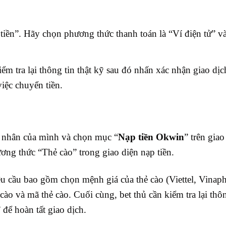
tiền”. Hãy chọn phương thức thanh toán là “Ví điện tử” v
ểm tra lại thông tin thật kỹ sau đó nhấn xác nhận giao dịc
việc chuyển tiền.
á nhân của mình và chọn mục “
Nạp tiền Okwin
” trên giao
ơng thức “Thẻ cào” trong giao diện nạp tiền.
êu cầu bao gồm chọn mệnh giá của thẻ cào (Viettel, Vinap
ào và mã thẻ cào. Cuối cùng, bet thủ cần kiểm tra lại thôn
 để hoàn tất giao dịch.