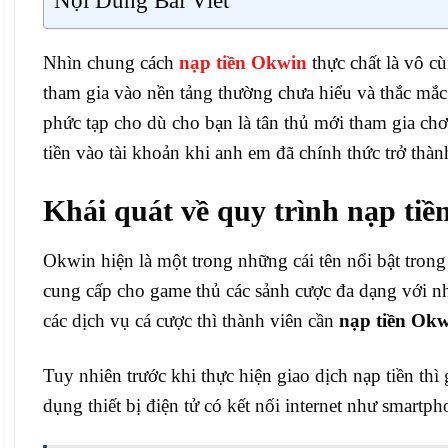
Nhìn chung cách
nạp tiền Okwin
thực chất là vô c
tham gia vào nền tảng thường chưa hiểu và thắc mắc
phức tạp cho dù cho bạn là tân thủ mới tham gia chơ
tiền vào tài khoản khi anh em đã chính thức trở thàn
Khái quát về quy trình nạp tiề
Okwin hiện là một trong những cái tên nổi bật trong 
cung cấp cho game thủ các sảnh cược đa dạng với nh
các dịch vụ cá cược thì thành viên cần
nạp tiền Ok
Tuy nhiên trước khi thực hiện giao dịch nạp tiền th
dụng thiết bị điện tử có kết nối internet như smartph