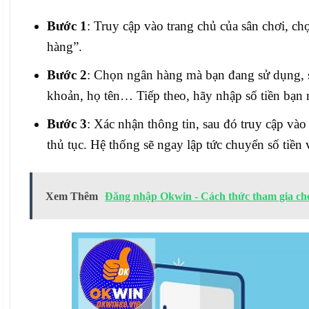
Bước 1
: Truy cập vào trang chủ của sân chơi, c
hàng”.
Bước 2
: Chọn ngân hàng mà bạn đang sử dụng, sa
khoản, họ tên… Tiếp theo, hãy nhập số tiền bạn
Bước 3
: Xác nhận thông tin, sau đó truy cập vào
thủ tục. Hệ thống sẽ ngay lập tức chuyển số tiền
Xem Thêm
Đăng nhập Okwin - Cách thức tham gia chơ