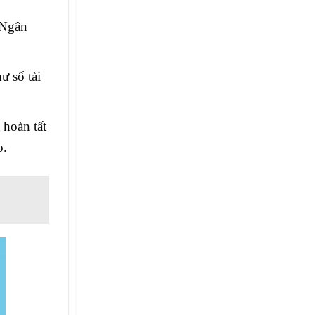
“Ngân
ư số tài
 hoàn tất
o.