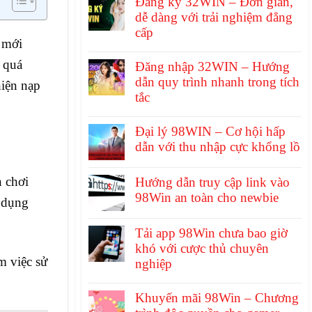
Đăng ký 32WIN – Đơn giản,
dễ dàng với trải nghiệm đẳng
cấp
i mới
g quá
Đăng nhập 32WIN – Hướng
dẫn quy trình nhanh trong tích
 hiện nạp
tắc
Đại lý 98WIN – Cơ hội hấp
dẫn với thu nhập cực khổng lồ
n chơi
Hướng dẫn truy cập link vào
98Win an toàn cho newbie
ử dụng
Tải app 98Win chưa bao giờ
khó với cược thủ chuyên
m việc sử
nghiệp
Khuyến mãi 98Win – Chương