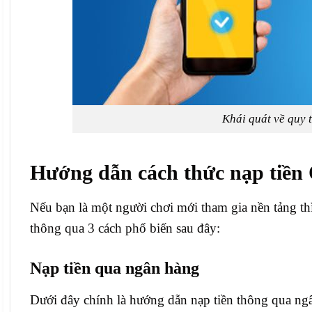
Khái quát về quy 
Hướng dẫn cách thức nạp tiền
Nếu bạn là một người chơi mới tham gia nền tảng thì 
thông qua 3 cách phổ biến sau đây:
Nạp tiền qua ngân hàng
Dưới đây chính là hướng dẫn nạp tiền thông qua ngâ