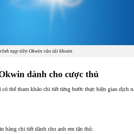
trình nạp tiền Okwin vào tài khoản
 Okwin dành cho cược thủ
có thể tham khảo chi tiết từng bước thực hiện giao dịch n
n hàng chi tiết dành cho anh em tân thủ: