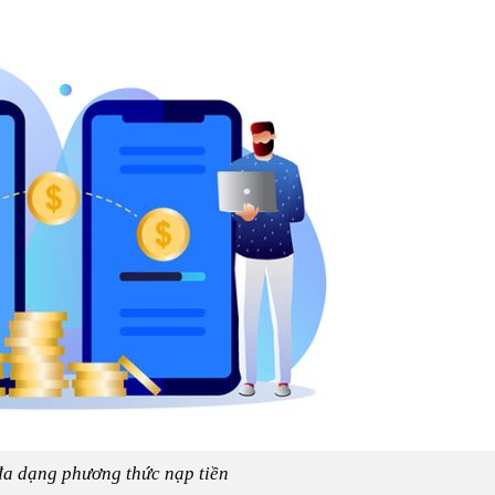
đa dạng phương thức nạp tiền