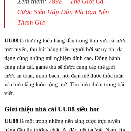
Xem thêm:
789F – Thế Giới Cá
Cược Siêu Hấp Dẫn Mà Bạn Nên
Tham Gia
UU88
là thương hiệu hàng đầu trong lĩnh vực cá cược
trực tuyến, thu hút hàng triệu người bởi sự uy tín, đa
dạng cùng những trải nghiệm đỉnh cao. Đồng hành
cùng nhà cái, game thủ sẽ được cung cấp thế giới
cược an toàn, minh bạch, nơi đam mê được thỏa mãn
và chiến lắng luôn rộng mở. Tìm hiểu thêm trong bài
viết.
Giới thiệu nhà cái UU88 siêu hot
UU88
là một trong những nền tảng cược trực tuyến
hàng đầu thị trường châu Á, đặc biệt tại Việt Nam. Ra