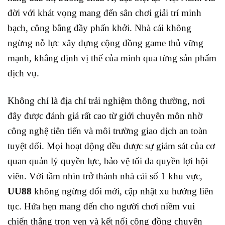
đời với khát vọng mang đến sân chơi giải trí minh
bạch, công bằng đầy phấn khởi. Nhà cái không
ngừng nỗ lực xây dựng cộng đồng game thủ vững
mạnh, khẳng định vị thế của mình qua từng sản phẩm
dịch vụ.
Không chỉ là địa chỉ trải nghiệm thông thường, nơi
đây được đánh giá rất cao từ giới chuyên môn nhờ
công nghệ tiên tiến và môi trường giao dịch an toàn
tuyệt đối. Mọi hoạt động đều được sự giám sát của cơ
quan quản lý quyền lực, bảo vệ tối đa quyền lợi hội
viên. Với tầm nhìn trở thành nhà cái số 1 khu vực,
UU88
không ngừng đổi mới, cập nhật xu hướng liên
tục. Hứa hẹn mang đến cho người chơi niềm vui
chiến thắng trọn vẹn và kết nối cộng đồng chuyên