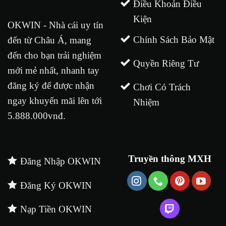
Điều Khoản Điều
Kiện
OKWIN - Nhà cái uy tín
Chính Sách Bảo Mật
đến từ Châu Á, mang
đến cho bạn trải nghiệm
Quyền Riêng Tư
mới mẻ nhất, nhanh tay
đăng ký để được nhận
Chơi Có Trách
ngay khuyến mãi lên tới
Nhiệm
5.888.000vnđ.
Truyền thông MXH
Đăng Nhập OKWIN
Đăng Ký OKWIN
Nạp Tiền OKWIN