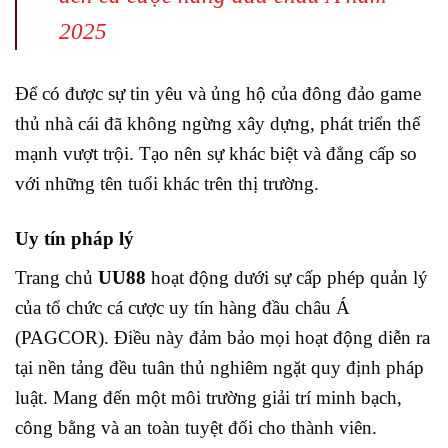
2025
Để có được sự tin yêu và ủng hộ của đông đảo game
thủ nhà cái đã không ngừng xây dựng, phát triển thế
mạnh vượt trội. Tạo nên sự khác biệt và đẳng cấp so
với những tên tuổi khác trên thị trường.
Uy tín pháp lý
Trang chủ
UU88
hoạt động dưới sự cấp phép quản lý
của tổ chức cá cược uy tín hàng đầu châu Á
(PAGCOR). Điều này đảm bảo mọi hoạt động diễn ra
tại nền tảng đều tuân thủ nghiêm ngặt quy định pháp
luật. Mang đến một môi trường giải trí minh bạch,
công bằng và an toàn tuyệt đối cho thành viên.