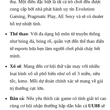
thụ. Một điều đặc biệt là tất cả trò chơi đều được
cung cấp bởi nhà phát hành uy tín Evolution
Gaming, Pragmatic Play, AE Sexy và sẽ có dealer
hỗ trợ nhiệt tình.
Thể thao
: Với đa dạng bộ môn từ truyền thống
như bóng đá, bóng rổ, quần vợt đến thể thao điện
tử esports hứa hẹn làm người chơi phải cháy hết
mình.
Xổ số
: Mang đến cơ hội thử vận may với nhiều
loại hình xổ số phổ biến như xổ số 3 miền, siêu
tốc, keno. Mỗi dự đoán chính xác sẽ mang về giá
trị thưởng cực lớn.
Bắn cá
: Nếu yêu thích các game có tính giải trí cao
cùng cơ hội nhận thưởng hấp dẫn bắn cá
UU88
sẽ