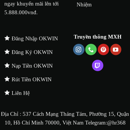
ngay khuyến mãi lên tới
Nhiệm
5.888.000vnđ.
Truyền thông MXH
Đăng Nhập OKWIN
Đăng Ký OKWIN
Nạp Tiền OKWIN
Rút Tiền OKWIN
Liên Hệ
Địa Chỉ : 537 Cách Mạng Tháng Tám, Phường 15, Quận
10, Hồ Chí Minh 70000, Việt Nam Telegram:@hr368