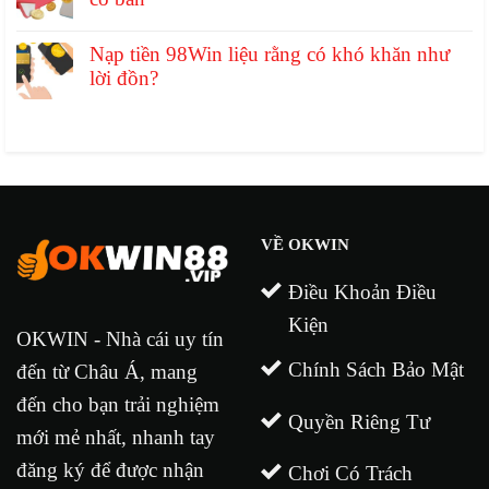
Nạp tiền 98Win liệu rằng có khó khăn như
lời đồn?
VỀ OKWIN
Điều Khoản Điều
Kiện
OKWIN - Nhà cái uy tín
Chính Sách Bảo Mật
đến từ Châu Á, mang
đến cho bạn trải nghiệm
Quyền Riêng Tư
mới mẻ nhất, nhanh tay
đăng ký để được nhận
Chơi Có Trách