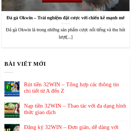
Đá gà Okwin – Trải nghiệm đặt cược với chiến kê mạnh mẽ
Đá gà Okwin là trong những sản phẩm cược nổi tiếng và thu hút
lượt[...]
BÀI VIẾT MỚI
Rút tiền 32WIN – Tổng hợp các thông tin
chi tiết từ A đến Z
Nạp tiền 32WIN – Thao tác với đa dạng hình
thức giao dịch
Đăng ký 32WIN – Đơn giản, dễ dàng với